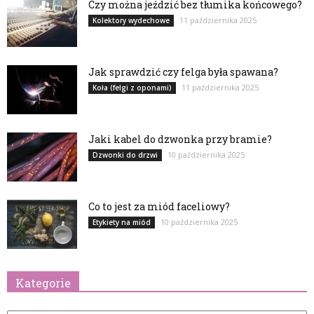
Czy można jeździć bez tłumika końcowego?
11 października 2025
Kolektory wydechowe
Jak sprawdzić czy felga była spawana?
11 października 2025
Koła (felgi z oponami)
Jaki kabel do dzwonka przy bramie?
10 października 2025
Dzwonki do drzwi
Co to jest za miód faceliowy?
10 października 2025
Etykiety na miód
Kategorie
Kategorie