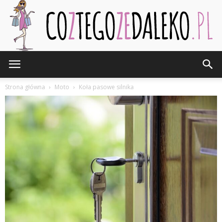
CozTegoZeDaleko.pl
Strona główna
Moto
Koła pasowe silnika