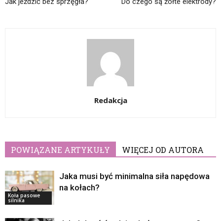
Jak jeździć bez sprzęgła?
Do czego są żółte elektrody?
Redakcja
POWIĄZANE ARTYKUŁY
WIĘCEJ OD AUTORA
Jaka musi być minimalna siła napędowa
na kołach?
Koła pasowe
silnika