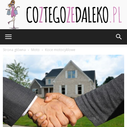
CozTegoZeDaleko.pl
Strona główna
Moto
Koce motocyklowe