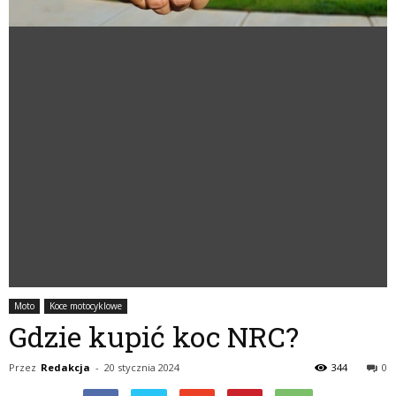
Moto
Koce motocyklowe
Gdzie kupić koc NRC?
Przez
Redakcja
-
20 stycznia 2024
344
0