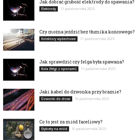
Jak dobrać grubość elektrody do spawania?
11 października 2025
Elektrody
Czy można jeździć bez tłumika końcowego?
11 października 2025
Kolektory wydechowe
Jak sprawdzić czy felga była spawana?
11 października 2025
Koła (felgi z oponami)
Jaki kabel do dzwonka przy bramie?
10 października 2025
Dzwonki do drzwi
Co to jest za miód faceliowy?
10 października 2025
Etykiety na miód