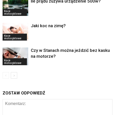
Ile prądu zużywa urządzenie 500w?
Koce
motocyklowe
Jaki koc na zimę?
Koce
motocyklowe
Czy w Stanach można jeździć bez kasku
na motorze?
Koce
motocyklowe
ZOSTAW ODPOWIEDŹ