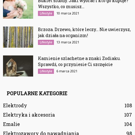
Bukiet ślubny. Jaki wybrać i kto go kupuje?
Wszystko, co musisz...
10 marca 2021
Lifestyle
Brzoza. Drzewo, które leczy… Nie uwierzysz,
jak działa na organizm!
13 marca 2021
Lifestyle
Kamienie szlachetne a znaki Zodiaku.
Sprawdź, co przyniesie Ci szczęście
6 marca 2021
Lifestyle
POPULARNE KATEGORIE
Elektrody
108
Elektryka i akcesoria
107
Emalie
104
Elektrozawory do nawadniania
98