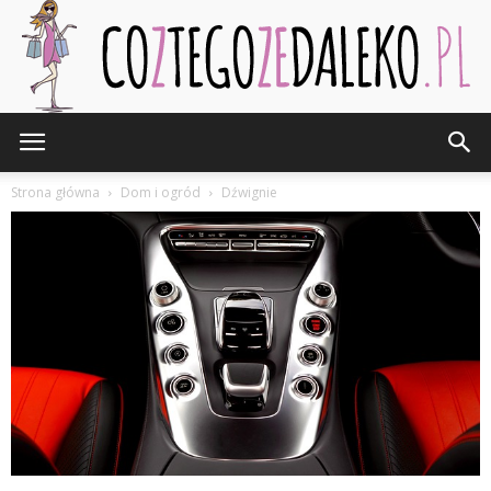
CozTegoZeDaleko.pl
Strona główna
Dom i ogród
Dźwignie