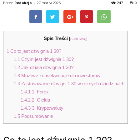
Przez
Redakcja
-
27 marca 2025
247
0
Spis Treści
[
schowaj
]
1
Co to jest dźwignia 1 30?
1.1
Czym jest dźwignia 1 30?
1.2
Jak działa dźwignia 1 30?
1.3
Możliwe konsekwencje dla inwestorów
1.4
Zastosowanie dźwigni 1 30 w różnych dziedzinach
1.4.1
1. Forex
1.4.2
2. Giełda
1.4.3
3. Kryptowaluty
1.5
Podsumowanie