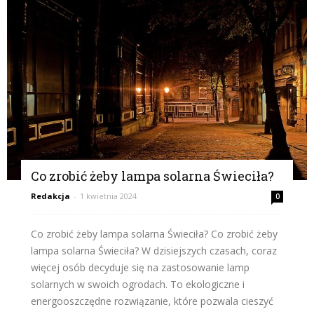
Co zrobić żeby lampa solarna Świeciła?
Redakcja
-
1 kwietnia 2024
0
Co zrobić żeby lampa solarna Świeciła? Co zrobić żeby
lampa solarna Świeciła? W dzisiejszych czasach, coraz
więcej osób decyduje się na zastosowanie lamp
solarnych w swoich ogrodach. To ekologiczne i
energooszczędne rozwiązanie, które pozwala cieszyć