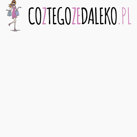
CozTegoZeDaleko.pl