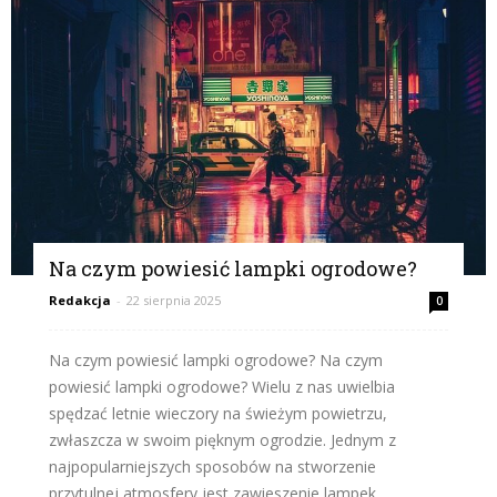
Na czym powiesić lampki ogrodowe?
Redakcja
-
22 sierpnia 2025
0
Na czym powiesić lampki ogrodowe? Na czym
powiesić lampki ogrodowe? Wielu z nas uwielbia
spędzać letnie wieczory na świeżym powietrzu,
zwłaszcza w swoim pięknym ogrodzie. Jednym z
najpopularniejszych sposobów na stworzenie
przytulnej atmosfery jest zawieszenie lampek