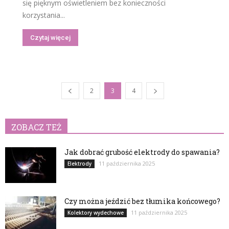
się pięknym oświetleniem bez konieczności
korzystania...
Czytaj więcej
2
3
4
ZOBACZ TEŻ
Jak dobrać grubość elektrody do spawania?
11 października 2025
Elektrody
Czy można jeździć bez tłumika końcowego?
11 października 2025
Kolektory wydechowe