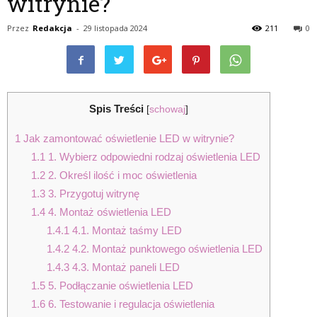
witrynie?
Przez
Redakcja
-
29 listopada 2024
211
0
Spis Treści
[
schowaj
]
1
Jak zamontować oświetlenie LED w witrynie?
1.1
1. Wybierz odpowiedni rodzaj oświetlenia LED
1.2
2. Określ ilość i moc oświetlenia
1.3
3. Przygotuj witrynę
1.4
4. Montaż oświetlenia LED
1.4.1
4.1. Montaż taśmy LED
1.4.2
4.2. Montaż punktowego oświetlenia LED
1.4.3
4.3. Montaż paneli LED
1.5
5. Podłączanie oświetlenia LED
1.6
6. Testowanie i regulacja oświetlenia