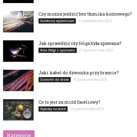
Czy można jeździć bez tłumika końcowego?
11 października 2025
Kolektory wydechowe
Jak sprawdzić czy felga była spawana?
11 października 2025
Koła (felgi z oponami)
Jaki kabel do dzwonka przy bramie?
10 października 2025
Dzwonki do drzwi
Co to jest za miód faceliowy?
10 października 2025
Etykiety na miód
Kategorie