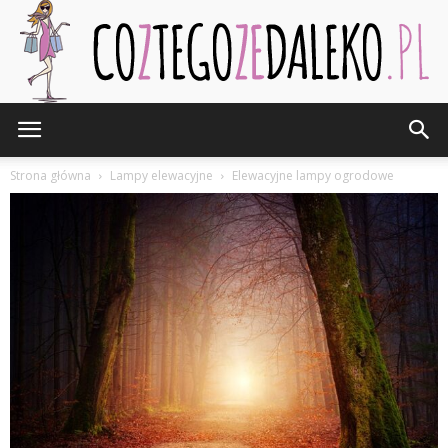
CozTegoZeDaleko.pl
Strona główna
Lampy elewacyjne
Elewacyjne lampy ogrodowe