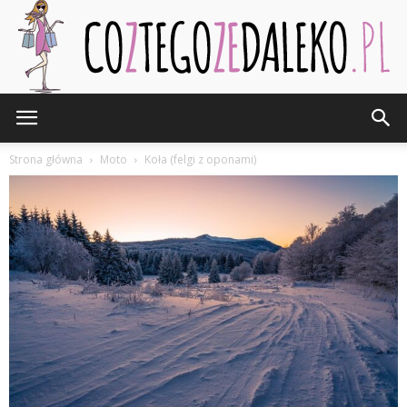
CozTegoZeDaleko.pl
Strona główna
Moto
Koła (felgi z oponami)