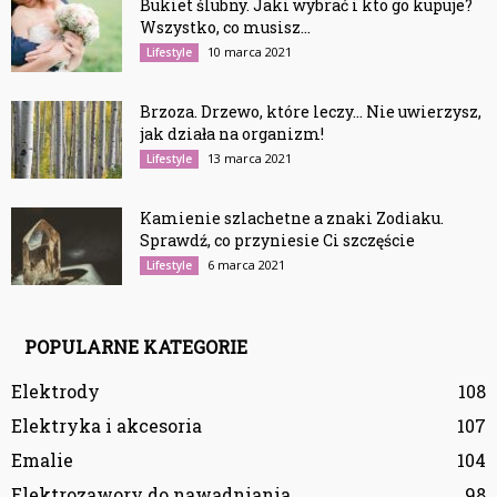
Bukiet ślubny. Jaki wybrać i kto go kupuje?
Wszystko, co musisz...
10 marca 2021
Lifestyle
Brzoza. Drzewo, które leczy… Nie uwierzysz,
jak działa na organizm!
13 marca 2021
Lifestyle
Kamienie szlachetne a znaki Zodiaku.
Sprawdź, co przyniesie Ci szczęście
6 marca 2021
Lifestyle
POPULARNE KATEGORIE
Elektrody
108
Elektryka i akcesoria
107
Emalie
104
Elektrozawory do nawadniania
98