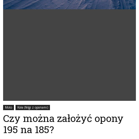
Moto
Koła (felgi z oponami)
Czy można założyć opony
195 na 185?