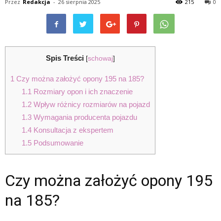
Przez
Redakcja
-
26 sierpnia 2025
215
0
Spis Treści
[
schowaj
]
1
Czy można założyć opony 195 na 185?
1.1
Rozmiary opon i ich znaczenie
1.2
Wpływ różnicy rozmiarów na pojazd
1.3
Wymagania producenta pojazdu
1.4
Konsultacja z ekspertem
1.5
Podsumowanie
Czy można założyć opony 195
na 185?