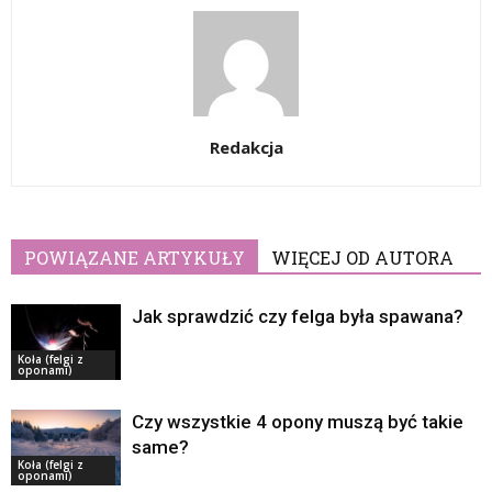
Redakcja
POWIĄZANE ARTYKUŁY
WIĘCEJ OD AUTORA
Jak sprawdzić czy felga była spawana?
Koła (felgi z
oponami)
Czy wszystkie 4 opony muszą być takie
same?
Koła (felgi z
oponami)